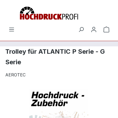
Zum Hauptinhalt springen
Ware
Trolley für ATLANTIC P Serie - G
Serie
AEROTEC
Bildergalerie überspringen