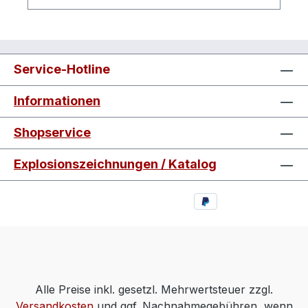
Antriebsmotor0,45kWSchalldruckpegel
Lp72dB(A)Schallleistungspegel
Lw80dB(A)Herstellerpro)SALES GmbH,
AEROTEC KompressorenFerdinand-
Service-Hotline
Porsche-Str. 16, 63500 Seligenstadt,
Deutschlandinfo@aerotec.info
Informationen
Shopservice
Explosionszeichnungen / Katalog
Alle Preise inkl. gesetzl. Mehrwertsteuer zzgl.
Versandkosten
und ggf. Nachnahmegebühren, wenn