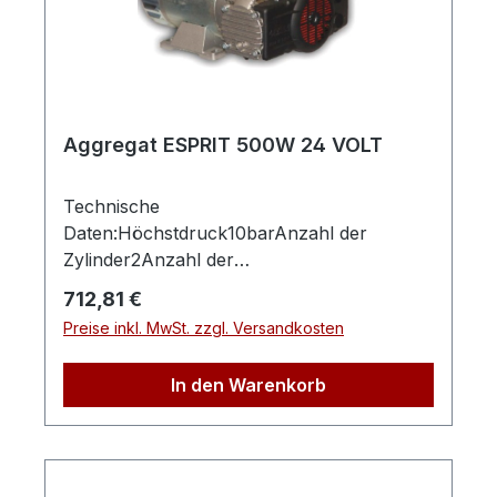
Aggregat ESPRIT 500W 24 VOLT
Technische
Daten:Höchstdruck10barAnzahl der
Zylinder2Anzahl der
Verdichtungsstufen2Ansaugleistung
Regulärer Preis:
712,81 €
ca.225l/minAntriebsübertragungDirektgeko
Preise inkl. MwSt. zzgl. Versandkosten
ppeltLänge (Produkt) ca.320mmBreite/Tiefe
(Produkt) ca.220mmHöhe (Produkt)
In den Warenkorb
ca.140mmGewicht (Netto)
ca.8kgAnschlussspannung12 24VLeistung
Antriebsmotor0,5kWSchalldruckpegel
Lp50dB(A)Schallleistungspegel