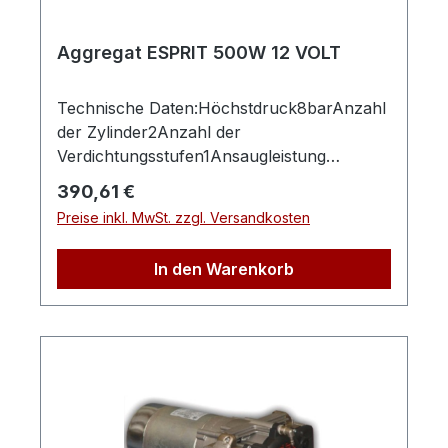
Aggregat ESPRIT 500W 12 VOLT
Technische Daten:Höchstdruck8barAnzahl
der Zylinder2Anzahl der
Verdichtungsstufen1Ansaugleistung
ca.180l/minLänge (Produkt)
Regulärer Preis:
390,61 €
ca.280mmBreite/Tiefe (Produkt)
Preise inkl. MwSt. zzgl. Versandkosten
ca.220mmHöhe (Produkt)
ca.140mmGewicht (Netto)
In den Warenkorb
ca.7kgAnschlussspannung12VLeistung
Antriebsmotor0,5kWSchalldruckpegel
Lp80dB(A)Schallleistungspegel
Lw50dB(A)Herstellerpro)SALES GmbH,
AEROTEC KompressorenFerdinand-
Porsche-Str. 16, 63500 Seligenstadt,
Deutschlandinfo@aerotec.info