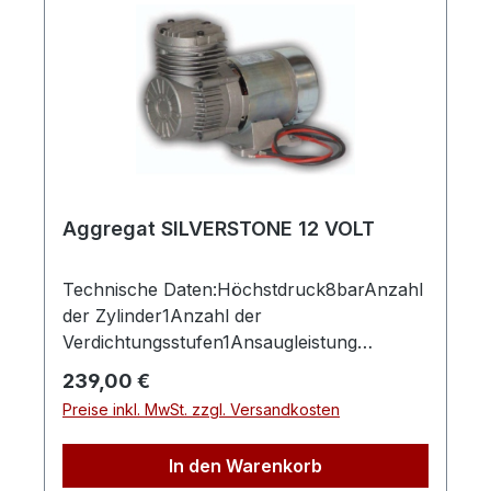
Lw80dB(A)Herstellerpro)SALES GmbH,
AEROTEC KompressorenFerdinand-
Porsche-Str. 16, 63500 Seligenstadt,
Deutschlandinfo@aerotec.info
Aggregat SILVERSTONE 12 VOLT
Technische Daten:Höchstdruck8barAnzahl
der Zylinder1Anzahl der
Verdichtungsstufen1Ansaugleistung
ca.95l/minLänge (Produkt)
Regulärer Preis:
239,00 €
ca.250mmBreite/Tiefe (Produkt)
Preise inkl. MwSt. zzgl. Versandkosten
ca.140mmHöhe (Produkt)
ca.190mmGewicht (Netto)
In den Warenkorb
ca.6kgAnschlussspannung12VLeistung