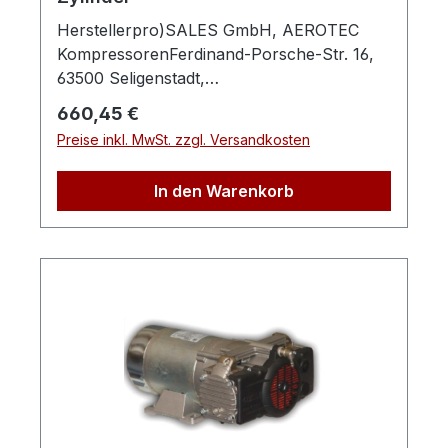
Herstellerpro)SALES GmbH, AEROTEC
KompressorenFerdinand-Porsche-Str. 16,
63500 Seligenstadt,
Deutschlandinfo@aerotec.info
Regulärer Preis:
660,45 €
Preise inkl. MwSt. zzgl. Versandkosten
In den Warenkorb