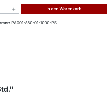
 Anzahl: Gib den gewünschten Wert ein 
In den Warenkorb
mmer:
PA001-680-01-1000-PS
td."