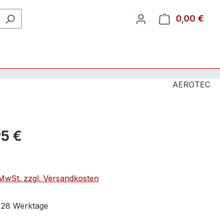
0,00 €
Ware
AEROTEC
95 €
. MwSt. zzgl. Versandkosten
t 28 Werktage