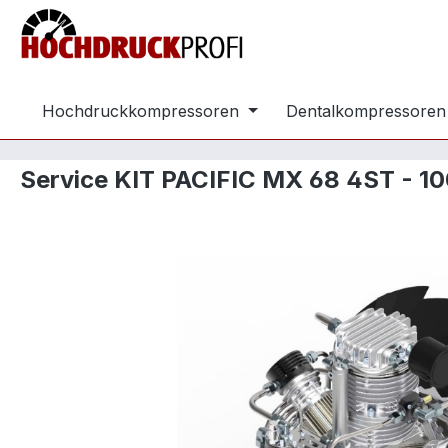
m Hauptinhalt springen
Zur Suche springen
Zur Hauptnavigation springen
Hochdruckkompressoren
Dentalkompressoren
Service KIT PACIFIC MX 68 4ST - 10
Bildergalerie überspringen