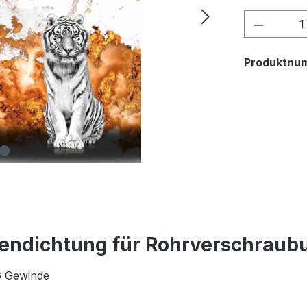
Produkt
Produktnu
endichtung für Rohrverschraubu
G Gewinde