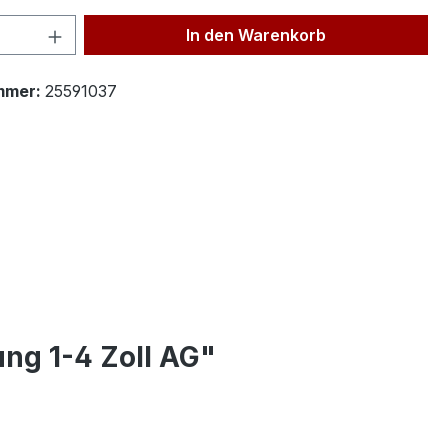
 Anzahl: Gib den gewünschten Wert ein 
In den Warenkorb
mmer:
25591037
ng 1-4 Zoll AG"