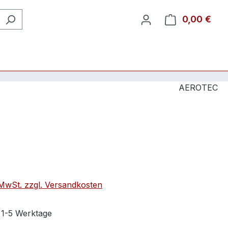
0,00 €
Ware
AEROTEC
. MwSt. zzgl. Versandkosten
t 1-5 Werktage