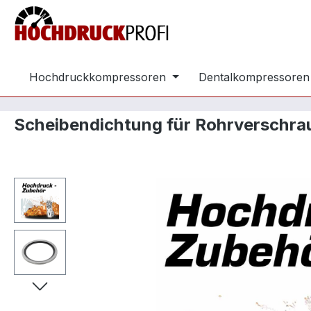
m Hauptinhalt springen
Zur Suche springen
Zur Hauptnavigation springen
Hochdruckkompressoren
Dentalkompressoren
Scheibendichtung für Rohrverschrau
Bildergalerie überspringen