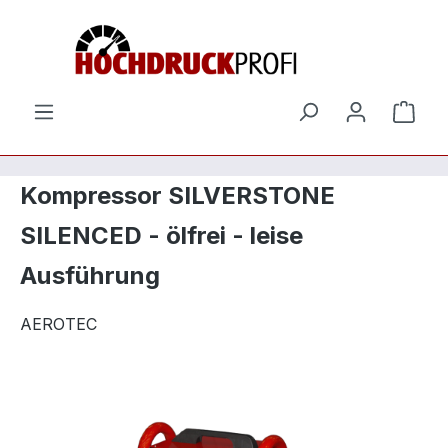
Zum Hauptinhalt springen
Ware
Kompressor SILVERSTONE
SILENCED - ölfrei - leise
Ausführung
AEROTEC
Bildergalerie überspringen