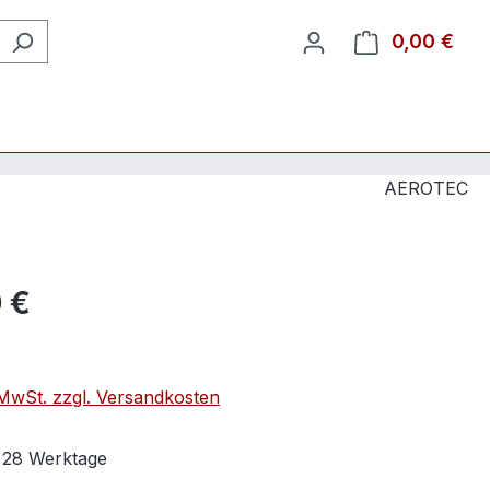
0,00 €
Ware
AEROTEC
 €
. MwSt. zzgl. Versandkosten
t 28 Werktage