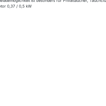
ielademöglichkeit ist besonders für Privattaucher, Tauchclu
otor 0,37 / 0,5 kW