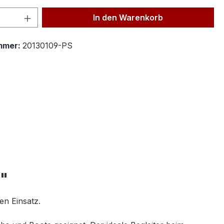
 Anzahl: Gib den gewünschten Wert ein 
In den Warenkorb
mmer:
20130109-PS
V"
en Einsatz.