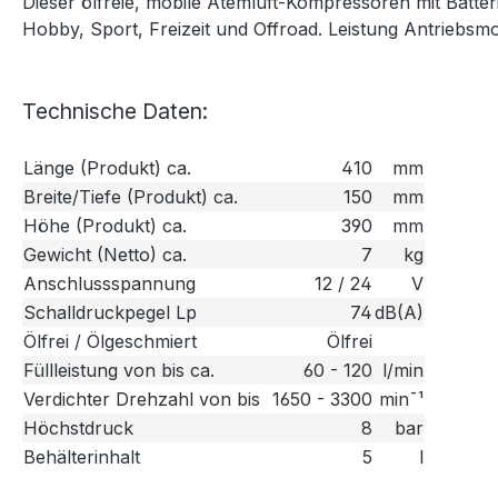
Dieser ölfreie, mobile Atemluft-Kompressoren mit Batter
Hobby, Sport, Freizeit und Offroad. Leistung Antriebsm
Technische Daten:
Länge (Produkt) ca.
410
mm
Breite/Tiefe (Produkt) ca.
150
mm
Höhe (Produkt) ca.
390
mm
Gewicht (Netto) ca.
7
kg
Anschlussspannung
12 / 24
V
Schalldruckpegel Lp
74
dB(A)
Ölfrei / Ölgeschmiert
Ölfrei
Füllleistung von bis ca.
60 - 120
l/min
Verdichter Drehzahl von bis
1650 - 3300
min¯¹
Höchstdruck
8
bar
Behälterinhalt
5
l