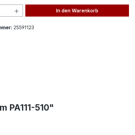
 Anzahl: Gib den gewünschten Wert ein 
In den Warenkorb
mmer:
25591123
em PA111-510"