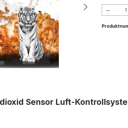
Produkt
Produktnu
ioxid Sensor Luft-Kontrollsyst