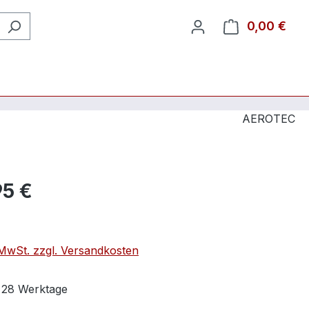
0,00 €
Ware
AEROTEC
95 €
. MwSt. zzgl. Versandkosten
t 28 Werktage