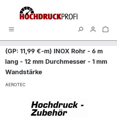
Zum Hauptinhalt springen
Ware
(GP: 11,99 €-m) INOX Rohr - 6 m
lang - 12 mm Durchmesser - 1 mm
Wandstärke
AEROTEC
Bildergalerie überspringen