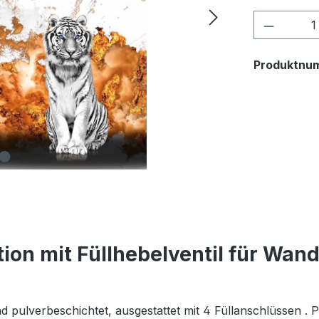
Produkt
Produktnu
tion mit Füllhebelventil für Wan
nd pulverbeschichtet, ausgestattet mit 4 Füllanschlüssen .