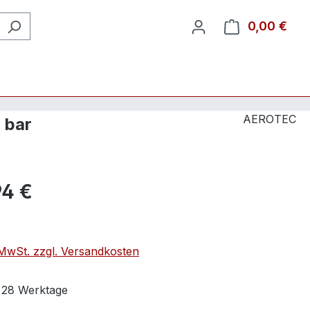
0,00 €
Ware
AEROTEC
 bar
94 €
. MwSt. zzgl. Versandkosten
t 28 Werktage