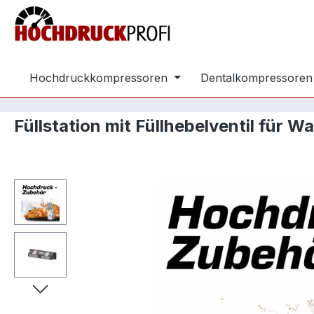
m Hauptinhalt springen
Zur Suche springen
Zur Hauptnavigation springen
Hochdruckkompressoren
Dentalkompressoren
Füllstation mit Füllhebelventil für
Bildergalerie überspringen