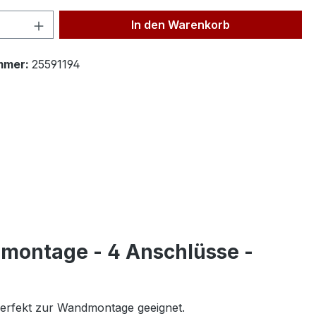
 Anzahl: Gib den gewünschten Wert ein 
In den Warenkorb
mmer:
25591194
dmontage - 4 Anschlüsse -
 Perfekt zur Wandmontage geeignet.