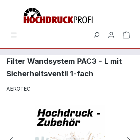
Zum Hauptinhalt springen
Ware
Filter Wandsystem PAC3 - L mit
Sicherheitsventil 1-fach
AEROTEC
Bildergalerie überspringen