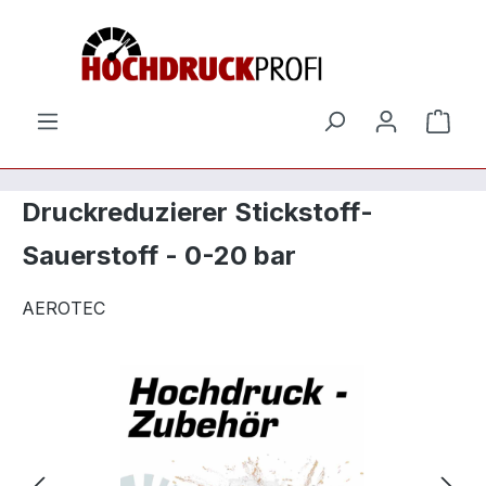
Zum Hauptinhalt springen
Ware
Druckreduzierer Stickstoff-
Sauerstoff - 0-20 bar
AEROTEC
Bildergalerie überspringen