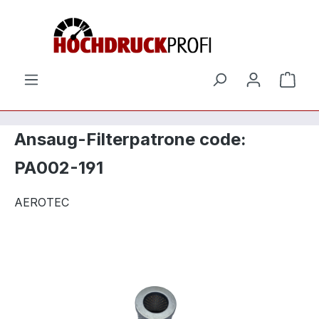
Zum Hauptinhalt springen
Ware
Ansaug-Filterpatrone code:
PA002-191
AEROTEC
Bildergalerie überspringen