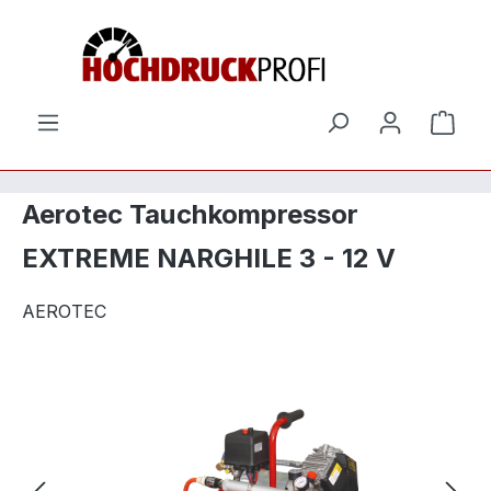
Zum Hauptinhalt springen
Ware
Aerotec Tauchkompressor
EXTREME NARGHILE 3 - 12 V
AEROTEC
Bildergalerie überspringen