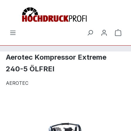
Zum Hauptinhalt springen
Ware
Aerotec Kompressor Extreme
240-5 ÖLFREI
AEROTEC
Bildergalerie überspringen