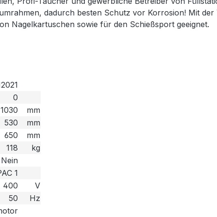
n, Profi-Taucher und gewerbliche Betreiber von Füllstatio
umrahmen, dadurch besten Schutz vor Korrosion! Mit der Ve
von Nagelkartuschen sowie für den Schießsport geeignet.
12021
0
1030
mm
530
mm
650
mm
118
kg
Nein
PAC 1
400
V
50
Hz
motor