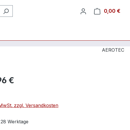
0,00 €
Ware
AEROTEC
96 €
. MwSt. zzgl. Versandkosten
t 28 Werktage