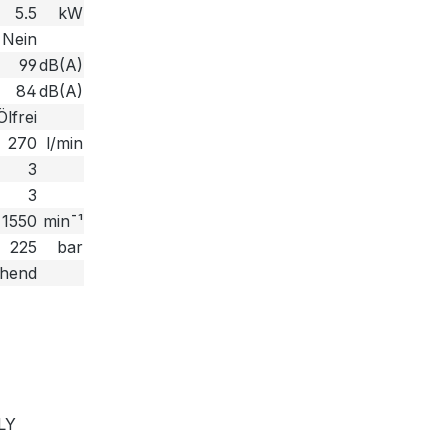
5.5
kW
Nein
99
dB(A)
84
dB(A)
Ölfrei
270
l/min
3
3
1550
min¯¹
225
bar
ehend
LY