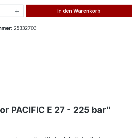
 Anzahl: Gib den gewünschten Wert ein 
In den Warenkorb
mmer:
25332703
r PACIFIC E 27 - 225 bar"