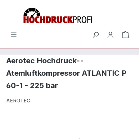
Zum Hauptinhalt springen
Ware
Aerotec Hochdruck--
Atemluftkompressor ATLANTIC P
60-1 - 225 bar
AEROTEC
Bildergalerie überspringen