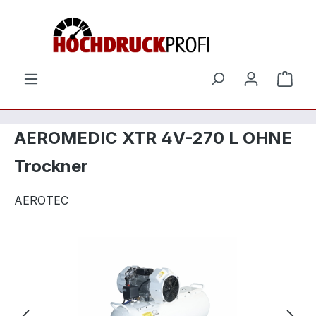
Zum Hauptinhalt springen
Ware
AEROMEDIC XTR 4V-270 L OHNE
Trockner
AEROTEC
Bildergalerie überspringen